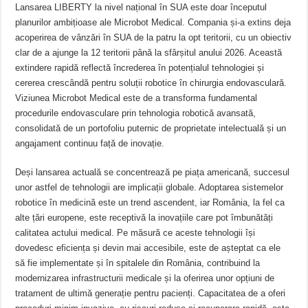
Lansarea LIBERTY la nivel național în SUA este doar începutul
planurilor ambițioase ale Microbot Medical. Compania și-a extins deja
acoperirea de vânzări în SUA de la patru la opt teritorii, cu un obiectiv
clar de a ajunge la 12 teritorii până la sfârșitul anului 2026. Această
extindere rapidă reflectă încrederea în potențialul tehnologiei și
cererea crescândă pentru soluții robotice în chirurgia endovasculară.
Viziunea Microbot Medical este de a transforma fundamental
procedurile endovasculare prin tehnologia robotică avansată,
consolidată de un portofoliu puternic de proprietate intelectuală și un
angajament continuu față de inovație.
Deși lansarea actuală se concentrează pe piața americană, succesul
unor astfel de tehnologii are implicații globale. Adoptarea sistemelor
robotice în medicină este un trend ascendent, iar România, la fel ca
alte țări europene, este receptivă la inovațiile care pot îmbunătăți
calitatea actului medical. Pe măsură ce aceste tehnologii își
dovedesc eficiența și devin mai accesibile, este de așteptat ca ele
să fie implementate și în spitalele din România, contribuind la
modernizarea infrastructurii medicale și la oferirea unor opțiuni de
tratament de ultimă generație pentru pacienți. Capacitatea de a oferi