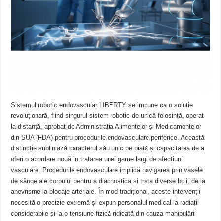
Sistemul robotic endovascular LIBERTY se impune ca o soluție
revoluționară, fiind singurul sistem robotic de unică folosință, operat
la distanță, aprobat de Administrația Alimentelor și Medicamentelor
din SUA (FDA) pentru procedurile endovasculare periferice. Această
distincție subliniază caracterul său unic pe piață și capacitatea de a
oferi o abordare nouă în tratarea unei game largi de afecțiuni
vasculare. Procedurile endovasculare implică navigarea prin vasele
de sânge ale corpului pentru a diagnostica și trata diverse boli, de la
anevrisme la blocaje arteriale. În mod tradițional, aceste intervenții
necesită o precizie extremă și expun personalul medical la radiații
considerabile și la o tensiune fizică ridicată din cauza manipulării