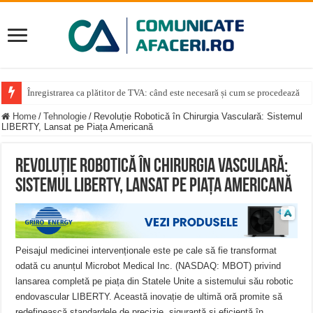
Înregistrarea ca plătitor de TVA: când este necesară și cum se procedează
Record pe străzile din Alba Iulia: Dragoș Savloschi deschide sezonul de Sup
Home
/
Tehnologie
/
Revoluție Robotică în Chirurgia Vasculară: Sistemul
LIBERTY, Lansat pe Piața Americană
Revoluție Robotică în Chirurgia Vasculară:
Sistemul LIBERTY, Lansat pe Piața Americană
Peisajul medicinei intervenționale este pe cale să fie transformat
odată cu anunțul Microbot Medical Inc. (NASDAQ: MBOT) privind
lansarea completă pe piața din Statele Unite a sistemului său robotic
endovascular LIBERTY. Această inovație de ultimă oră promite să
redefinească standardele de precizie, siguranță și eficiență în