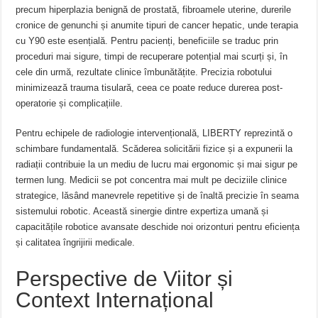
precum hiperplazia benignă de prostată, fibroamele uterine, durerile
cronice de genunchi și anumite tipuri de cancer hepatic, unde terapia
cu Y90 este esențială. Pentru pacienți, beneficiile se traduc prin
proceduri mai sigure, timpi de recuperare potențial mai scurți și, în
cele din urmă, rezultate clinice îmbunătățite. Precizia robotului
minimizează trauma tisulară, ceea ce poate reduce durerea post-
operatorie și complicațiile.
Pentru echipele de radiologie intervențională, LIBERTY reprezintă o
schimbare fundamentală. Scăderea solicitării fizice și a expunerii la
radiații contribuie la un mediu de lucru mai ergonomic și mai sigur pe
termen lung. Medicii se pot concentra mai mult pe deciziile clinice
strategice, lăsând manevrele repetitive și de înaltă precizie în seama
sistemului robotic. Această sinergie dintre expertiza umană și
capacitățile robotice avansate deschide noi orizonturi pentru eficiența
și calitatea îngrijirii medicale.
Perspective de Viitor și
Context Internațional