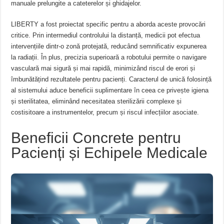
manuale prelungite a cateterelor și ghidajelor.
LIBERTY a fost proiectat specific pentru a aborda aceste provocări
critice. Prin intermediul controlului la distanță, medicii pot efectua
intervențiile dintr-o zonă protejată, reducând semnificativ expunerea
la radiații. În plus, precizia superioară a robotului permite o navigare
vasculară mai sigură și mai rapidă, minimizând riscul de erori și
îmbunătățind rezultatele pentru pacienți. Caracterul de unică folosință
al sistemului aduce beneficii suplimentare în ceea ce privește igiena
și sterilitatea, eliminând necesitatea sterilizării complexe și
costisitoare a instrumentelor, precum și riscul infecțiilor asociate.
Beneficii Concrete pentru
Pacienți și Echipele Medicale