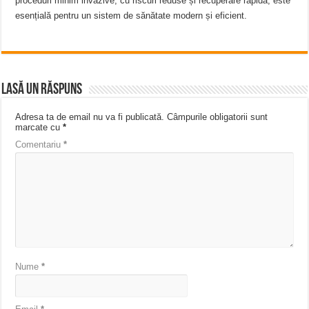
proceduri minim invazive, cu riscuri reduse și recuperare rapidă, este
esențială pentru un sistem de sănătate modern și eficient.
Lasă un răspuns
Adresa ta de email nu va fi publicată.
Câmpurile obligatorii sunt
marcate cu
*
Comentariu
*
Nume
*