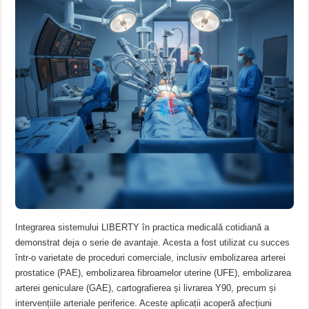
Integrarea sistemului LIBERTY în practica medicală cotidiană a
demonstrat deja o serie de avantaje. Acesta a fost utilizat cu succes
într-o varietate de proceduri comerciale, inclusiv embolizarea arterei
prostatice (PAE), embolizarea fibroamelor uterine (UFE), embolizarea
arterei geniculare (GAE), cartografierea și livrarea Y90, precum și
intervențiile arteriale periferice. Aceste aplicații acoperă afecțiuni