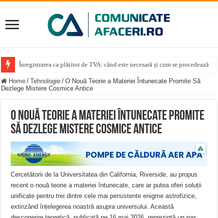
Înregistrarea ca plătitor de TVA: când este necesară și cum se procedează
Home
/
Tehnologie
/
O Nouă Teorie a Materiei Întunecate Promite Să
Dezlege Mistere Cosmice Antice
O Nouă Teorie a Materiei Întunecate Promite
Să Dezlege Mistere Cosmice Antice
Cercetătorii de la Universitatea din California, Riverside, au propus
recent o nouă teorie a materiei întunecate, care ar putea oferi soluții
unificate pentru trei dintre cele mai persistente enigme astrofizice,
extinzând înțelegerea noastră asupra universului. Această
descoperire teoretică, publicată pe 16 mai 2026, reprezintă un pas