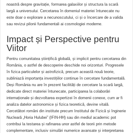
noastră despre gravitație, formarea galaxiilor și structura la scară
largă a universului. Cercetarea în domeniul materiei întunecate nu
este doar o explorare a necunoscutului, ci și o încercare de a valida
sau revizui pilonii fundamentali ai cosmologiei moderne.
Impact și Perspective pentru
Viitor
Pentru comunitatea științifică globală, și implicit pentru cercetarea din
România, o astfel de descoperire deschide noi orizonturi. Progresele
în fizica particulelor și astrofizică, precum această nouă teorie,
subliniază importanța investițiilor continue în cercetare fundamentală.
Deși România nu are în prezent facilități de cercetare la scară largă,
dedicate direct materiei întunecate, participarea la colaborări
internaționale și dezvoltarea expertizei în domenii conexe, cum ar fi
analiza datelor astronomice și fizica teoretică, devine vitală.
Cercetători români din institute precum Institutul de Fizică și Inginerie
Nucleară „Horia Hulubei” (IFIN-HH) sau din mediul academic pot
contribui la testarea și rafinarea unor astfel de teorii prin metode
complementare, inclusiv simulări numerice avansate și interpretarea