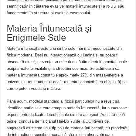
semnificativ în căutarea evazivei materii întunecate și a rolului său
fundamental în structura și evoluția cosmosului.
Materia Întunecată și
Enigmele Sale
Materia întunecată este una dintre cele mai mari necunoscute din
fizica modernă. Deși nu interacționează cu lumina și nu poate fi
observată direct, prezența sa este dedusă din efectele gravitaționale
asupra materiei vizibile și a structurii cosmice. Se estimează că
materia întunecată constituie aproximativ 27% din masa-energie a
universului, mult mai mult decât materia barionică (cea obișnuită) pe
care o putem vedea și măsura.
Până acum, modelul standard al fizicii particulelor nu a reușit să
identifice particulele care compun materia întunecată, iar numeroase
experimente dedicate detecției sale directe au eșuat. Această nouă
teorie, condusă de fizicianul Hai-Bo Yu de la UC Riverside,
sugerează existența unui tip nou de materie întunecată, cu proprietăți
de interacțiune specifice, capabilă să explice observații care