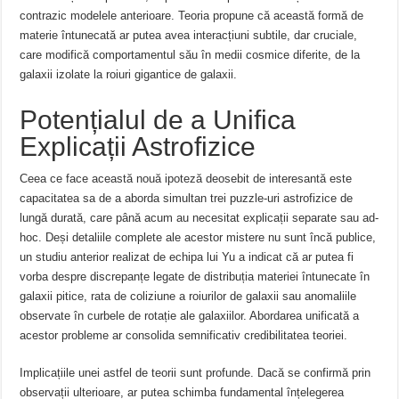
contrazic modelele anterioare. Teoria propune că această formă de
materie întunecată ar putea avea interacțiuni subtile, dar cruciale,
care modifică comportamentul său în medii cosmice diferite, de la
galaxii izolate la roiuri gigantice de galaxii.
Potențialul de a Unifica
Explicații Astrofizice
Ceea ce face această nouă ipoteză deosebit de interesantă este
capacitatea sa de a aborda simultan trei puzzle-uri astrofizice de
lungă durată, care până acum au necesitat explicații separate sau ad-
hoc. Deși detaliile complete ale acestor mistere nu sunt încă publice,
un studiu anterior realizat de echipa lui Yu a indicat că ar putea fi
vorba despre discrepanțe legate de distribuția materiei întunecate în
galaxii pitice, rata de coliziune a roiurilor de galaxii sau anomaliile
observate în curbele de rotație ale galaxiilor. Abordarea unificată a
acestor probleme ar consolida semnificativ credibilitatea teoriei.
Implicațiile unei astfel de teorii sunt profunde. Dacă se confirmă prin
observații ulterioare, ar putea schimba fundamental înțelegerea