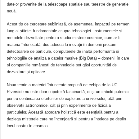
datelor provenite de la telescoape spațiale sau terestre de generație
nouă.
Acest tip de cercetare subliniază, de asemenea, impactul pe termen
lung al științei fundamentale asupra tehnologiei. Instrumentele și
metodele dezvoltate pentru a studia mistere cosmice, cum ar fi
materia întunecată, duc adesea la inovații în domenii precum
detectoarele de particule, computerele de înaltă performanță și
tehnologiile de analiză a datelor masive (Big Data) – domenii în care
și companiile românești de tehnologie pot găsi oportunități de
dezvoltare și aplicare.
Noua teorie a materiei întunecate propusă de echipa de la UC
Riverside nu este doar o ipoteză fascinantă, ci și un imbold puternic
pentru continuarea eforturilor de explorare a universului, atât prin
observații astronomice, cât și prin experimente de fizică a
particulelor. Această abordare holistică este esențială pentru a
dezlega misterele care ne înconjoară și pentru a înțelege pe deplin
locul nostru în cosmos.