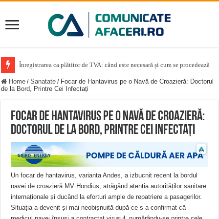
Înregistrarea ca plătitor de TVA: când este necesară și cum se procedează
Record pe străzile din Alba Iulia: Dragoș Savloschi deschide sezonul de Sup
Home
/
Sanatate
/
Focar de Hantavirus pe o Navă de Croazieră: Doctorul
de la Bord, Printre Cei Infectați
Focar de Hantavirus pe o Navă de Croazieră:
Doctorul de la Bord, Printre Cei Infectați
Un focar de hantavirus, varianta Andes, a izbucnit recent la bordul
navei de croazieră MV Hondius, atrăgând atenția autorităților sanitare
internaționale și ducând la eforturi ample de repatriere a pasagerilor.
Situația a devenit și mai neobișnuită după ce s-a confirmat că
medicul navei însuși a contractat virusul, numărându-se printre cele