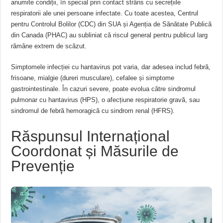
anumite condiții, în special prin contact strâns cu secrețiile
respiratorii ale unei persoane infectate. Cu toate acestea, Centrul
pentru Controlul Bolilor (CDC) din SUA și Agenția de Sănătate Publică
din Canada (PHAC) au subliniat că riscul general pentru publicul larg
rămâne extrem de scăzut.
Simptomele infecției cu hantavirus pot varia, dar adesea includ febră,
frisoane, mialgie (dureri musculare), cefalee și simptome
gastrointestinale. În cazuri severe, poate evolua către sindromul
pulmonar cu hantavirus (HPS), o afecțiune respiratorie gravă, sau
sindromul de febră hemoragică cu sindrom renal (HFRS).
Răspunsul Internațional
Coordonat și Măsurile de
Prevenție