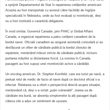
a sprijinit Departamentul de Stat în repatrierea cetățenilor americani.
Aceștia au fost transportați cu avionul către facilități de îngrijire
specializată în Nebraska, unde au fost evaluați și monitorizați, deși
nu a fost instituită o carantină obligatorie.
În mod similar, Guvernul Canadei, prin PHAC și Global Affairs
Canada, a organizat repatrierea a patru cetățeni canadieni de la
bordul navei. Oficialii canadieni au asigurat asistență consulară și au
desfășurat un ofițer de sănătate publică la bordul zborului de
repatriere, menținând măsuri stricte de sănătate publică, inclusiv
purtarea măștilor și distanțarea fizică. La sosirea în Canada,
pasagerii au fost supuși unei monitorizări active a sănătății.
Un oncolog american, Dr. Stephen Kornfeld, care era turist pe navă, a
preluat rolul de medic de facto al navei după ce doctorul oficial s-a
infectat. Relatarea sa a oferit o perspectivă directă asupra situației,
menționând că, deși s-a simțit „puțin vulnerabil”, starea sa de
sănătate era bună, iar absența simptomelor la alți pasageri după
câteva zile a adus un sentiment de ușurare.