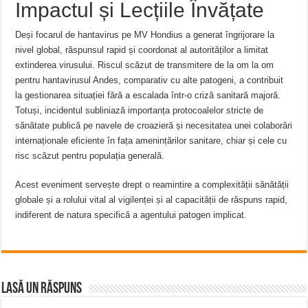
Impactul și Lecțiile Învățate
Deși focarul de hantavirus pe MV Hondius a generat îngrijorare la
nivel global, răspunsul rapid și coordonat al autorităților a limitat
extinderea virusului. Riscul scăzut de transmitere de la om la om
pentru hantavirusul Andes, comparativ cu alte patogeni, a contribuit
la gestionarea situației fără a escalada într-o criză sanitară majoră.
Totuși, incidentul subliniază importanța protocoalelor stricte de
sănătate publică pe navele de croazieră și necesitatea unei colaborări
internaționale eficiente în fața amenințărilor sanitare, chiar și cele cu
risc scăzut pentru populația generală.
Acest eveniment servește drept o reamintire a complexității sănătății
globale și a rolului vital al vigilenței și al capacității de răspuns rapid,
indiferent de natura specifică a agentului patogen implicat.
Lasă un răspuns