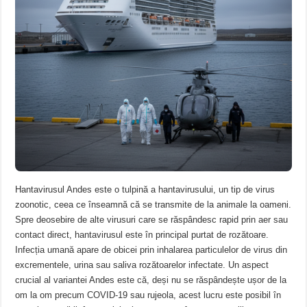
Hantavirusul Andes este o tulpină a hantavirusului, un tip de virus
zoonotic, ceea ce înseamnă că se transmite de la animale la oameni.
Spre deosebire de alte virusuri care se răspândesc rapid prin aer sau
contact direct, hantavirusul este în principal purtat de rozătoare.
Infecția umană apare de obicei prin inhalarea particulelor de virus din
excrementele, urina sau saliva rozătoarelor infectate. Un aspect
crucial al variantei Andes este că, deși nu se răspândește ușor de la
om la om precum COVID-19 sau rujeola, acest lucru este posibil în