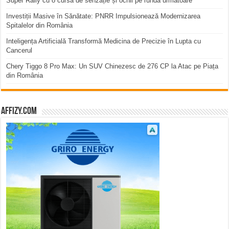
Super Rally cu o cursă de senzație și ochii pe runda următoare
Investiții Masive în Sănătate: PNRR Impulsionează Modernizarea
Spitalelor din România
Inteligența Artificială Transformă Medicina de Precizie în Lupta cu
Cancerul
Chery Tiggo 8 Pro Max: Un SUV Chinezesc de 276 CP la Atac pe Piața
din România
affizy.com