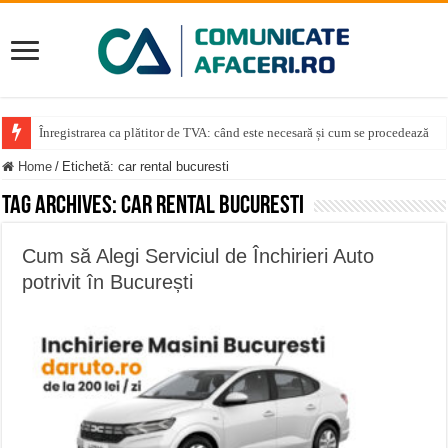
Înregistrarea ca plătitor de TVA: când este necesară și cum se procedează
Home
/
Etichetă:
car rental bucuresti
Tag Archives:
car rental bucuresti
Cum să Alegi Serviciul de Închirieri Auto
potrivit în București