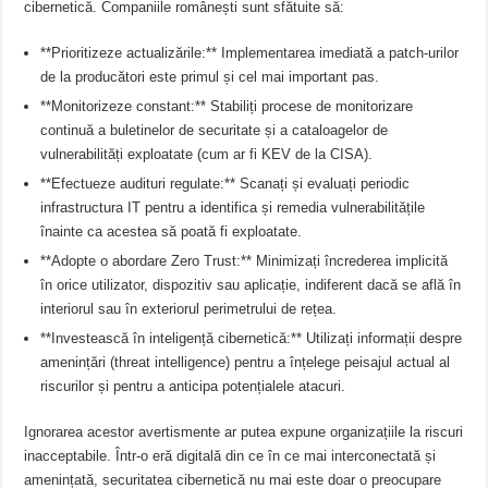
cibernetică. Companiile românești sunt sfătuite să:
**Prioritizeze actualizările:** Implementarea imediată a patch-urilor
de la producători este primul și cel mai important pas.
**Monitorizeze constant:** Stabiliți procese de monitorizare
continuă a buletinelor de securitate și a cataloagelor de
vulnerabilități exploatate (cum ar fi KEV de la CISA).
**Efectueze audituri regulate:** Scanați și evaluați periodic
infrastructura IT pentru a identifica și remedia vulnerabilitățile
înainte ca acestea să poată fi exploatate.
**Adopte o abordare Zero Trust:** Minimizați încrederea implicită
în orice utilizator, dispozitiv sau aplicație, indiferent dacă se află în
interiorul sau în exteriorul perimetrului de rețea.
**Investească în inteligență cibernetică:** Utilizați informații despre
amenințări (threat intelligence) pentru a înțelege peisajul actual al
riscurilor și pentru a anticipa potențialele atacuri.
Ignorarea acestor avertismente ar putea expune organizațiile la riscuri
inacceptabile. Într-o eră digitală din ce în ce mai interconectată și
amenințată, securitatea cibernetică nu mai este doar o preocupare