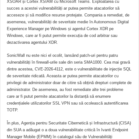
XSOAR și Cortex XSIAM cu Microsoft Teams. Exploatarea cu
succes a acestei vulnerabilități ar putea permite atacatorilor să
acceseze și să modifice resurse protejate. Compania a remediat, de
asemenea, vulnerabilități de severitate medie în Autonomous Digital
Experience Manager pe Windows și agentul Cortex XDR pe
Windows, care ar fi putut permite execuția de cod arbitrar sau
dezactivarea agentului XDR.
SonicWall nu este nici el ocolit, lansând patch-uri pentru patru
vulnerabilități în firewall-urile sale din seria SMA1000. Cea mai gravă
dintre acestea, CVE-2026-4112, este o vulnerabilitate de injecție SQL
de severitate ridicată. Aceasta ar putea permite atacatorilor cu
privilegii de administrator doar de citire să obțină drepturi complete de
administrator. De asemenea, au fost remediate alte trei probleme
care ar fi putut permite atacatorilor la distanță să enumere
credențialele utilizatorilor SSL VPN sau să ocolească autentificarea
TOTP.
În plus, Agenția pentru Securitate Cibernetică și Infrastructură (CISA)
din SUA a adăugat o a doua vulnerabilitate critică în Ivanti Endpoint
Manager Mobile (EPMM) în catalogul său de Vulnerabilități