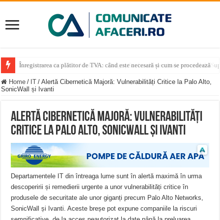
Record pe străzile din Alba Iulia: Dragoș Savloschi deschide sezonul de Sup
Home
/
IT
/
Alertă Cibernetică Majoră: Vulnerabilități Critice la Palo Alto,
SonicWall și Ivanti
Alertă Cibernetică Majoră: Vulnerabilități
Critice la Palo Alto, SonicWall și Ivanti
Departamentele IT din întreaga lume sunt în alertă maximă în urma
descoperirii și remedierii urgente a unor vulnerabilități critice în
produsele de securitate ale unor giganți precum Palo Alto Networks,
SonicWall și Ivanti. Aceste breșe pot expune companiile la riscuri
semnificative, de la acces neautorizat la date până la preluarea