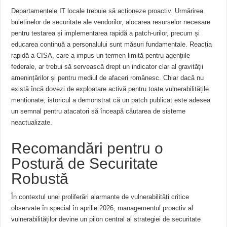
Departamentele IT locale trebuie să acționeze proactiv. Urmărirea
buletinelor de securitate ale vendorilor, alocarea resurselor necesare
pentru testarea și implementarea rapidă a patch-urilor, precum și
educarea continuă a personalului sunt măsuri fundamentale. Reacția
rapidă a CISA, care a impus un termen limită pentru agențiile
federale, ar trebui să servească drept un indicator clar al gravității
amenințărilor și pentru mediul de afaceri românesc. Chiar dacă nu
există încă dovezi de exploatare activă pentru toate vulnerabilitățile
menționate, istoricul a demonstrat că un patch publicat este adesea
un semnal pentru atacatori să înceapă căutarea de sisteme
neactualizate.
Recomandări pentru o
Postură de Securitate
Robustă
În contextul unei proliferări alarmante de vulnerabilități critice
observate în special în aprilie 2026, managementul proactiv al
vulnerabilităților devine un pilon central al strategiei de securitate