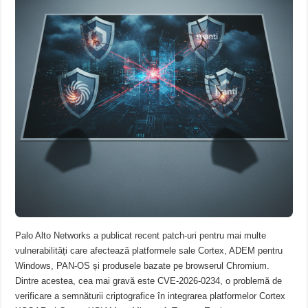
Palo Alto Networks a publicat recent patch-uri pentru mai multe
vulnerabilități care afectează platformele sale Cortex, ADEM pentru
Windows, PAN-OS și produsele bazate pe browserul Chromium.
Dintre acestea, cea mai gravă este CVE-2026-0234, o problemă de
verificare a semnăturii criptografice în integrarea platformelor Cortex