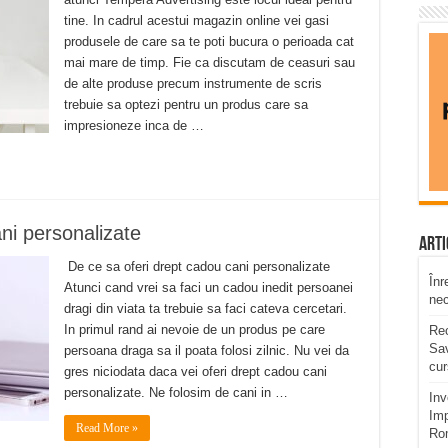
tine. In cadrul acestui magazin online vei gasi
produsele de care sa te poti bucura o perioada cat
mai mare de timp. Fie ca discutam de ceasuri sau
de alte produse precum instrumente de scris
trebuie sa optezi pentru un produs care sa
impresioneze inca de …
ni personalizate
Arti
De ce sa oferi drept cadou cani personalizate
Înr
Atunci cand vrei sa faci un cadou inedit persoanei
ne
dragi din viata ta trebuie sa faci cateva cercetari.
In primul rand ai nevoie de un produs pe care
Rec
Sav
persoana draga sa il poata folosi zilnic. Nu vei da
cur
gres niciodata daca vei oferi drept cadou cani
personalizate. Ne folosim de cani in …
Inv
Imp
Read More »
Ro