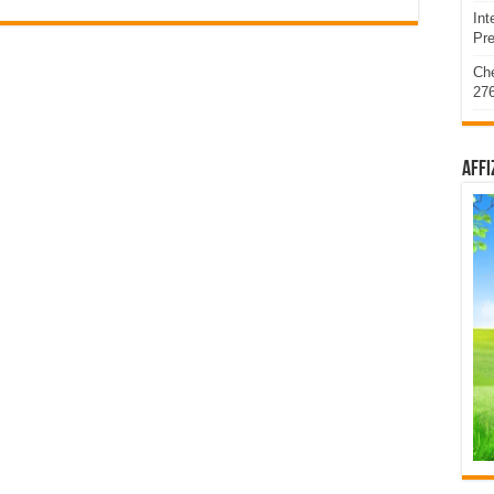
Int
Pre
Ch
276
affi