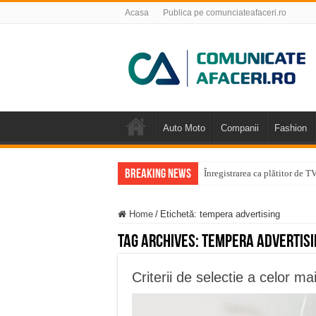
Acasa
Publica pe comunciateafaceri.ro
Auto Moto
Companii
Fashion
Breaking News
Înregistrarea ca plătitor de 
Home
/
Etichetă:
tempera advertising
Tag Archives:
tempera advertisi
Criterii de selectie a celor ma