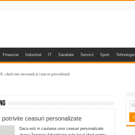
Financiar
Industrial
IT
Sanatate
Servicii
Sport
Tehnologie
TVA: când este necesară și cum se procedează
ng
i potrivite ceasuri personalizate
Daca esti in cautarea unor ceasuri personalizate
atunci Tempera Advertising este locul ideal pentru