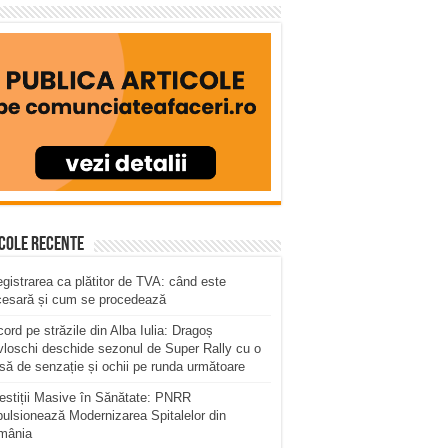
cole recente
egistrarea ca plătitor de TVA: când este
cesară și cum se procedează
ord pe străzile din Alba Iulia: Dragoș
loschi deschide sezonul de Super Rally cu o
să de senzație și ochii pe runda următoare
estiții Masive în Sănătate: PNRR
ulsionează Modernizarea Spitalelor din
mânia