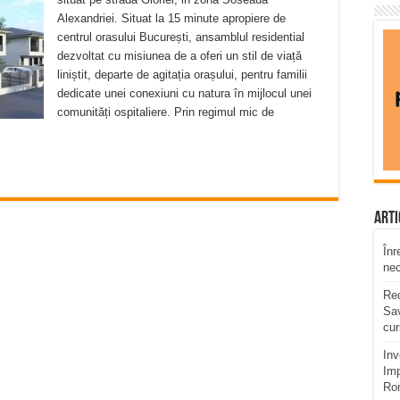
Alexandriei. Situat la 15 minute apropiere de
centrul orasului București, ansamblul residential
dezvoltat cu misiunea de a oferi un stil de viață
liniștit, departe de agitația orașului, pentru familii
dedicate unei conexiuni cu natura în mijlocul unei
comunități ospitaliere. Prin regimul mic de
Arti
Înr
ne
Rec
Sav
cur
Inv
Imp
Ro