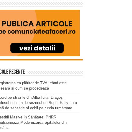
cole recente
egistrarea ca plătitor de TVA: când este
cesară și cum se procedează
ord pe străzile din Alba Iulia: Dragoș
loschi deschide sezonul de Super Rally cu o
să de senzație și ochii pe runda următoare
estiții Masive în Sănătate: PNRR
ulsionează Modernizarea Spitalelor din
mânia