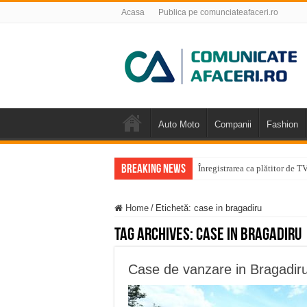
Acasa
Publica pe comunciateafaceri.ro
Auto Moto
Companii
Fashion
Breaking News
Înregistrarea ca plătitor de 
Home
/
Etichetă:
case in bragadiru
Tag Archives:
case in bragadiru
Case de vanzare in Bragadir