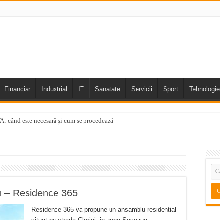
Financiar
Industrial
IT
Sanatate
Servicii
Sport
Tehnologie
TVA: când este necesară și cum se procedează
u – Residence 365
Residence 365 va propune un ansamblu residential
situat pe strada Gloriei, in zona Soseaua