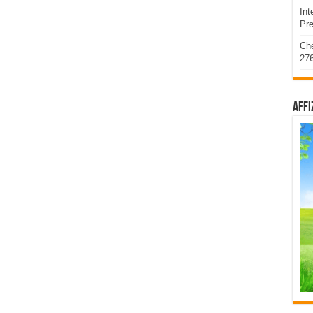
Int
Pre
Ch
276
affi